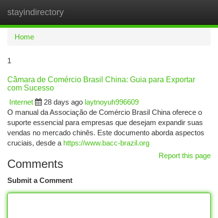
stayindirectory
Togg
navi
Home
1
Câmara de Comércio Brasil China: Guia para Exportar
com Sucesso
Internet
28 days ago
laytnoyuh996609
O manual da Associação de Comércio Brasil China oferece o
suporte essencial para empresas que desejam expandir suas
vendas no mercado chinês. Este documento aborda aspectos
cruciais, desde a
https://www.bacc-brazil.org
Report this page
Comments
Submit a Comment