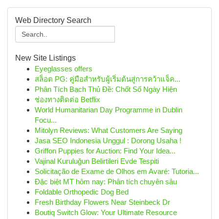
Web Directory Search
New Site Listings
Eyeglasses offers
สล็อต PG: คู่มือสำหรับผู้เริ่มต้นสู่การคว้าแจ็ค...
Phân Tích Bạch Thủ Đề: Chốt Số Ngày Hiện
ช่องทางติดต่อ Betflix
World Humanitarian Day Programme in Dublin
Focu...
Mitolyn Reviews: What Customers Are Saying
Jasa SEO Indonesia Unggul : Dorong Usaha !
Griffon Puppies for Auction: Find Your Idea...
Vajinal Kuruluğun Belirtileri Evde Tespiti
Solicitação de Exame de Olhos em Avaré: Tutoria...
Đặc biệt MT hôm nay: Phân tích chuyên sâu
Foldable Orthopedic Dog Bed
Fresh Birthday Flowers Near Steinbeck Dr
Boutiq Switch Glow: Your Ultimate Resource