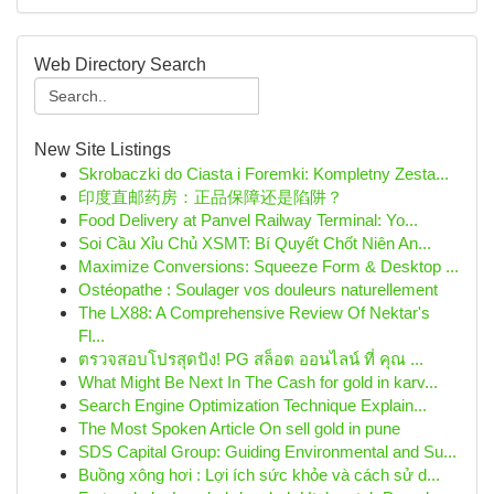
Web Directory Search
New Site Listings
Skrobaczki do Ciasta i Foremki: Kompletny Zesta...
印度直邮药房：正品保障还是陷阱？
Food Delivery at Panvel Railway Terminal: Yo...
Soi Cầu Xỉu Chủ XSMT: Bí Quyết Chốt Niên An...
Maximize Conversions: Squeeze Form & Desktop ...
Ostéopathe : Soulager vos douleurs naturellement
The LX88: A Comprehensive Review Of Nektar's
Fl...
ตรวจสอบโปรสุดปัง! PG สล็อต ออนไลน์ ที่ คุณ ...
What Might Be Next In The Cash for gold in karv...
Search Engine Optimization Technique Explain...
The Most Spoken Article On sell gold in pune
SDS Capital Group: Guiding Environmental and Su...
Buồng xông hơi : Lợi ích sức khỏe và cách sử d...