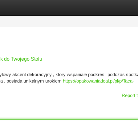
tegories
Register
Login
k do Twojego Stołu
wy akcent dekoracyjny , który wspaniale podkreśli podczas spotka
 , posiada unikalnym urokiem
https://opakowaniadeal.pl/pl/p/Taca-
Report t