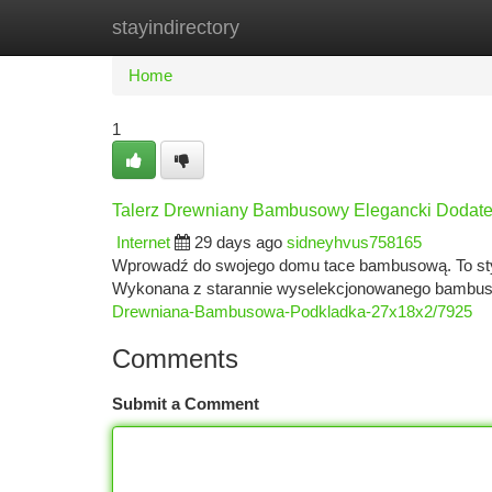
stayindirectory
Home
New Site Listings
Add Site
Ca
Home
1
Talerz Drewniany Bambusowy Elegancki Dodate
Internet
29 days ago
sidneyhvus758165
Wprowadź do swojego domu tace bambusową. To stylo
Wykonana z starannie wyselekcjonowanego bambusa
Drewniana-Bambusowa-Podkladka-27x18x2/7925
Comments
Submit a Comment