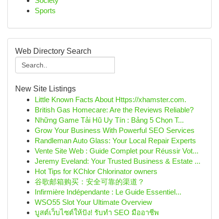
Society
Sports
Web Directory Search
New Site Listings
Little Known Facts About Https://xhamster.com.
British Gas Homecare: Are the Reviews Reliable?
Những Game Tải Hũ Uy Tín : Bảng 5 Chọn T...
Grow Your Business With Powerful SEO Services
Randleman Auto Glass: Your Local Repair Experts
Vente Site Web : Guide Complet pour Réussir Vot...
Jeremy Eveland: Your Trusted Business & Estate ...
Hot Tips for KChlor Chlorinator owners
谷歌邮箱购买：安全可靠的渠道？
Infirmière Indépendante : Le Guide Essentiel...
WSO55 Slot Your Ultimate Overview
บูสต์เว็บไซต์ให้ปัง! รับทำ SEO มืออาชีพ