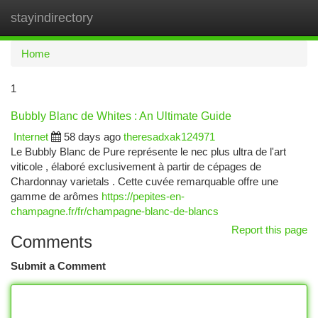
stayindirectory
Togg
navi
Home
1
Bubbly Blanc de Whites : An Ultimate Guide
Internet
58 days ago
theresadxak124971
Le Bubbly Blanc de Pure représente le nec plus ultra de l'art
viticole , élaboré exclusivement à partir de cépages de
Chardonnay varietals . Cette cuvée remarquable offre une
gamme de arômes
https://pepites-en-
champagne.fr/fr/champagne-blanc-de-blancs
Report this page
Comments
Submit a Comment