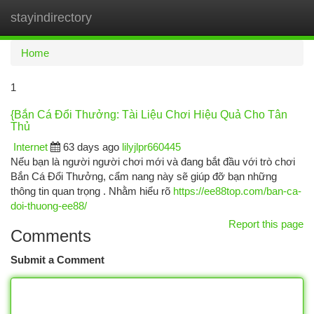
stayindirectory
Togg
navi
Home
1
{Bắn Cá Đổi Thưởng: Tài Liệu Chơi Hiệu Quả Cho Tân
Thủ
Internet
63 days ago
lilyjlpr660445
Nếu bạn là người người chơi mới và đang bắt đầu với trò chơi
Bắn Cá Đổi Thưởng, cẩm nang này sẽ giúp đỡ bạn những
thông tin quan trọng . Nhằm hiểu rõ
https://ee88top.com/ban-ca-
doi-thuong-ee88/
Report this page
Comments
Submit a Comment