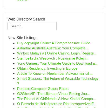
Web Directory Search
New Site Listings
Buy copyright Online: A Comprehensive Guide
Alibarbar Australia Australia: Your Complete...
Winbox Malaysia | Online Casino, Login, Registe...
Stempelki dla Wesołych : Rozwijanie Kolejn...
Yono Games: Your Ultimate Guide to Download a...
Obtain Residency: Investing in Europe
Article To Know on Neelambari Adivasi hair oil ...
Smart Glasses: The Future of Wearable Technology
?
Portable Computer Guide: Rates
G2GbetVIP: The Ultimate Virtual Betting Jou...
The Rise of AI Girlfriends: A New Kind of Compa...
O Passeio de Helicóptero no Rio: Inesquecível E...