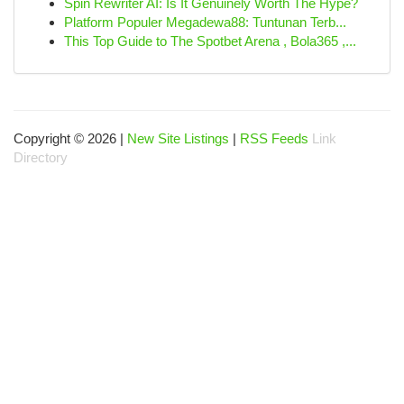
Spin Rewriter AI: Is It Genuinely Worth The Hype?
Platform Populer Megadewa88: Tuntunan Terb...
This Top Guide to The Spotbet Arena , Bola365 ,...
Copyright © 2026 |
New Site Listings
|
RSS Feeds
Link
Directory