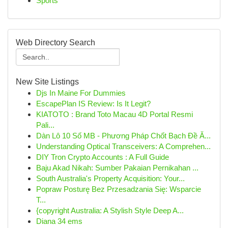
Sports
Web Directory Search
New Site Listings
Djs In Maine For Dummies
EscapePlan IS Review: Is It Legit?
KIATOTO : Brand Toto Macau 4D Portal Resmi
Pali...
Dàn Lô 10 Số MB - Phương Pháp Chốt Bạch Đề Ă...
Understanding Optical Transceivers: A Comprehen...
DIY Tron Crypto Accounts : A Full Guide
Baju Akad Nikah: Sumber Pakaian Pernikahan ...
South Australia's Property Acquisition: Your...
Popraw Posturę Bez Przesadzania Się: Wsparcie
T...
{copyright Australia: A Stylish Style Deep A...
Diana 34 ems