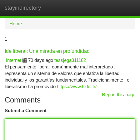
stayindirectory
Togg
navi
Home
1
Ide liberal: Una mirada en profundidad
Internet
79 days ago
tessjega311182
El pensamiento liberal, comúnmente mal interpretado ,
representa un sistema de valores que enfatiza la libertad
individual y los garantías fundamentales. Tradicionalmente , el
liberalismo ha promovido
https://www.l-idel.fr/
Report this page
Comments
Submit a Comment