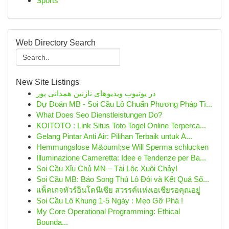
Sports
Web Directory Search
New Site Listings
در یوتیوب ویدیوهای نازنین همدانی پور
Dự Đoán MB - Soi Cầu Lô Chuẩn Phương Pháp Tì...
What Does Seo Dienstleistungen Do?
KOITOTO : Link Situs Toto Togel Online Terperca...
Gelang Pintar Anti Air: Pilihan Terbaik untuk A...
Hemmungslose M&ouml;se Will Sperma schlucken
Illuminazione Cameretta: Idee e Tendenze per Ba...
Soi Cầu Xỉu Chủ MN – Tài Lộc Xuôi Chảy!
Soi Cầu MB: Báo Song Thủ Lô Đôi và Kết Quả Số...
แพ็คเกจทัวร์อินโดนีเซีย สวรรค์แห่งเอเชียรอคุณอยู่
Soi Cầu Lô Khung 1-5 Ngày : Mẹo Gỡ Phá !
My Core Operational Programming: Ethical
Bounda...