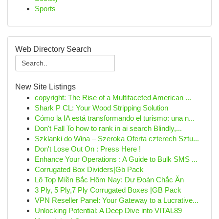
Sports
Web Directory Search
New Site Listings
copyright: The Rise of a Multifaceted American ...
Shark P CL: Your Wood Stripping Solution
Cómo la IA está transformando el turismo: una n...
Don't Fall To how to rank in ai search Blindly,...
Szklanki do Wina – Szeroka Oferta czterech Sztu...
Don't Lose Out On : Press Here !
Enhance Your Operations : A Guide to Bulk SMS ...
Corrugated Box Dividers|Gb Pack
Lô Top Miền Bắc Hôm Nay: Dự Đoán Chắc Ăn
3 Ply, 5 Ply,7 Ply Corrugated Boxes |GB Pack
VPN Reseller Panel: Your Gateway to a Lucrative...
Unlocking Potential: A Deep Dive into VITAL89