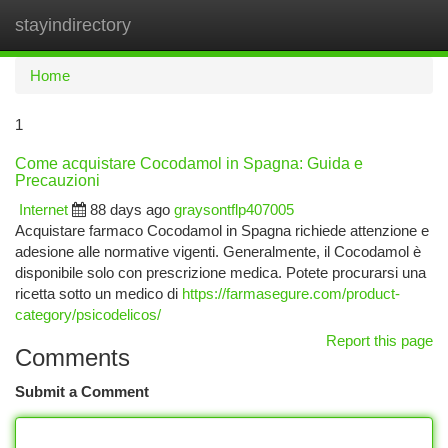
stayindirectory
Togg
navi
Home
1
Come acquistare Cocodamol in Spagna: Guida e
Precauzioni
Internet
88 days ago
graysontflp407005
Acquistare farmaco Cocodamol in Spagna richiede attenzione e
adesione alle normative vigenti. Generalmente, il Cocodamol è
disponibile solo con prescrizione medica. Potete procurarsi una
ricetta sotto un medico di
https://farmasegure.com/product-
category/psicodelicos/
Report this page
Comments
Submit a Comment