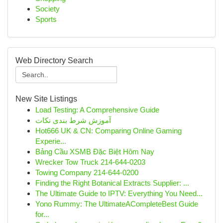
Society
Sports
Web Directory Search
New Site Listings
Load Testing: A Comprehensive Guide
آموزش شرط بندی نکات
Hot666 UK & CN: Comparing Online Gaming
Experie...
Bảng Cầu XSMB Đặc Biệt Hôm Nay
Wrecker Tow Truck 214-644-0203
Towing Company 214-644-0200
Finding the Right Botanical Extracts Supplier: ...
The Ultimate Guide to IPTV: Everything You Need...
Yono Rummy: The UltimateACompleteBest Guide
for...