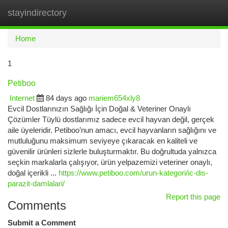
stayindirectory
Togg
navi
Home
1
Petiboo
Internet
84 days ago
mariem654xly8
Evcil Dostlarınızın Sağlığı İçin Doğal & Veteriner Onaylı
Çözümler Tüylü dostlarımız sadece evcil hayvan değil, gerçek
aile üyeleridir. Petiboo’nun amacı, evcil hayvanların sağlığını ve
mutluluğunu maksimum seviyeye çıkaracak en kaliteli ve
güvenilir ürünleri sizlerle buluşturmaktır. Bu doğrultuda yalnızca
seçkin markalarla çalışıyor, ürün yelpazemizi veteriner onaylı,
doğal içerikli ...
https://www.petiboo.com/urun-kategori/ic-dis-
parazit-damlalari/
Report this page
Comments
Submit a Comment