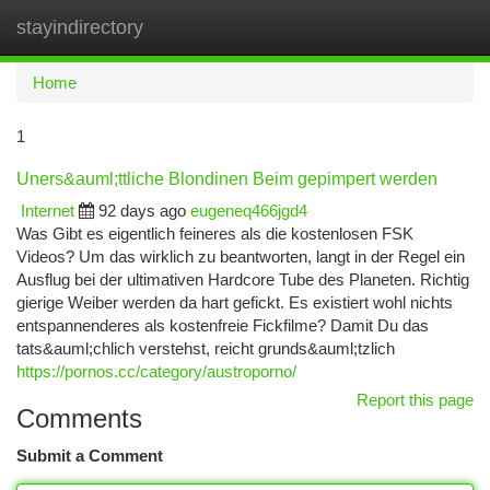
stayindirectory
Togg
navi
Home
1
Uners&auml;ttliche Blondinen Beim gepimpert werden
Internet
92 days ago
eugeneq466jgd4
Was Gibt es eigentlich feineres als die kostenlosen FSK
Videos? Um das wirklich zu beantworten, langt in der Regel ein
Ausflug bei der ultimativen Hardcore Tube des Planeten. Richtig
gierige Weiber werden da hart gefickt. Es existiert wohl nichts
entspannenderes als kostenfreie Fickfilme? Damit Du das
tats&auml;chlich verstehst, reicht grunds&auml;tzlich
https://pornos.cc/category/austroporno/
Report this page
Comments
Submit a Comment