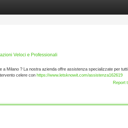
tegories
Register
Login
azioni Veloci e Professionali
re a Milano ? La nostra azienda offre assistenza specializzate per tutti 
ntervento celere con
https://www.letsknowit.com/assistenza162619
Report t