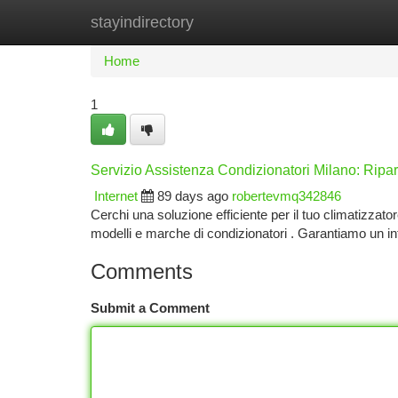
stayindirectory
Home
New Site Listings
Add Site
Ca
Home
1
Servizio Assistenza Condizionatori Milano: Ripar
Internet
89 days ago
robertevmq342846
Cerchi una soluzione efficiente per il tuo climatizzato
modelli e marche di condizionatori . Garantiamo un i
Comments
Submit a Comment