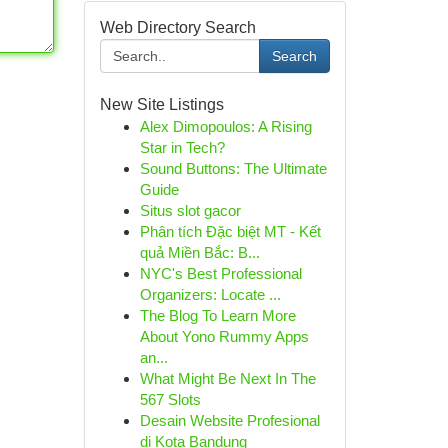
Web Directory Search
Search
New Site Listings
Alex Dimopoulos: A Rising
Star in Tech?
Sound Buttons: The Ultimate
Guide
Situs slot gacor
Phân tích Đặc biệt MT - Kết
quả Miền Bắc: B...
NYC's Best Professional
Organizers: Locate ...
The Blog To Learn More
About Yono Rummy Apps
an...
What Might Be Next In The
567 Slots
Desain Website Profesional
di Kota Bandung