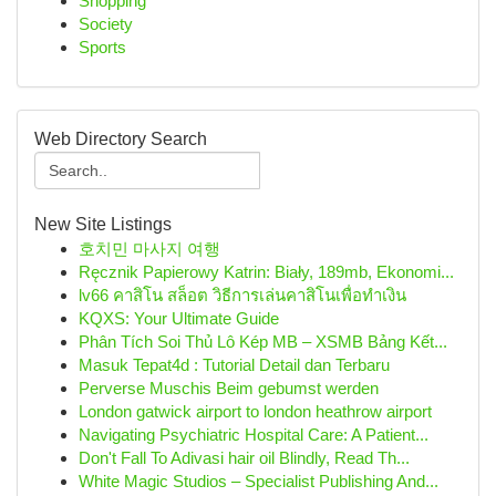
Shopping
Society
Sports
Web Directory Search
New Site Listings
호치민 마사지 여행
Ręcznik Papierowy Katrin: Biały, 189mb, Ekonomi...
lv66 คาสิโน สล็อต วิธีการเล่นคาสิโนเพื่อทำเงิน
KQXS: Your Ultimate Guide
Phân Tích Soi Thủ Lô Kép MB – XSMB Bảng Kết...
Masuk Tepat4d : Tutorial Detail dan Terbaru
Perverse Muschis Beim gebumst werden
London gatwick airport to london heathrow airport
Navigating Psychiatric Hospital Care: A Patient...
Don't Fall To Adivasi hair oil Blindly, Read Th...
White Magic Studios – Specialist Publishing And...