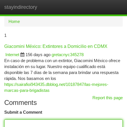
stayindirectory
Togg
navi
Home
1
Giacomini México: Extintores a Domicilio en CDMX
Internet
156 days ago
gretacnyc345278
En caso de problema con un extintor, Giacomini México ofrece
instalación en su lugar. Nuestro equipo cualificado está
disponible las 7 días de la semana para brindar una respuesta
rápida. Nos basamos en los
https://sairafioi943435.dbblog.net/10187847/las-mejores-
marcas-para-brigadistas
Report this page
Comments
Submit a Comment