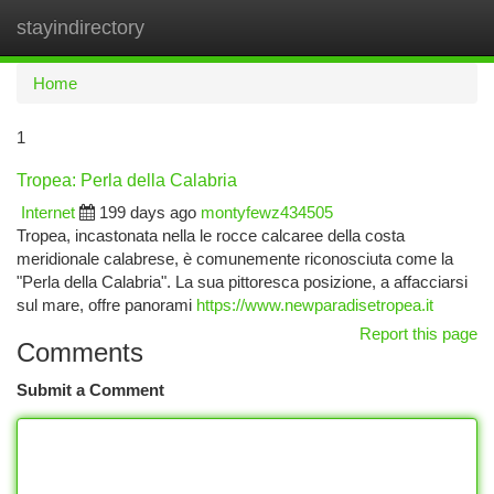
stayindirectory
Togg
navi
Home
1
Tropea: Perla della Calabria
Internet
199 days ago
montyfewz434505
Tropea, incastonata nella le rocce calcaree della costa
meridionale calabrese, è comunemente riconosciuta come la
"Perla della Calabria". La sua pittoresca posizione, a affacciarsi
sul mare, offre panorami
https://www.newparadisetropea.it
Report this page
Comments
Submit a Comment