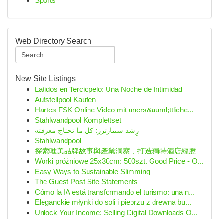
Sports
Web Directory Search
New Site Listings
Latidos en Terciopelo: Una Noche de Intimidad
Aufstellpool Kaufen
Hartes FSK Online Video mit uners&auml;ttliche...
Stahlwandpool Komplettset
رِشد سمارترز: كل ما تحتاج معرفته
Stahlwandpool
探索唯美品牌故事與產業洞察，打造獨特酒店經歷
Worki próżniowe 25x30cm: 500szt. Good Price - O...
Easy Ways to Sustainable Slimming
The Guest Post Site Statements
Cómo la IA está transformando el turismo: una n...
Eleganckie młynki do soli i pieprzu z drewna bu...
Unlock Your Income: Selling Digital Downloads O...