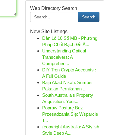
Web Directory Search
Search
New Site Listings
Dàn Lô 10 Số MB - Phương
Pháp Chốt Bạch Đề Ă...
Understanding Optical
Transceivers: A
Comprehen...
DIY Tron Crypto Accounts :
A Full Guide
Baju Akad Nikah: Sumber
Pakaian Pernikahan ...
South Australia's Property
Acquisition: Your...
Popraw Posturę Bez
Przesadzania Się: Wsparcie
T...
{copyright Australia: A Stylish
Style Deep A...