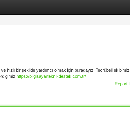
tegories
Register
Login
e hızlı bir şekilde yardımcı olmak için buradayız. Tecrübeli ekibimiz
erdiğimiz
https://bilgisayarteknikdestek.com.tr/
Report t