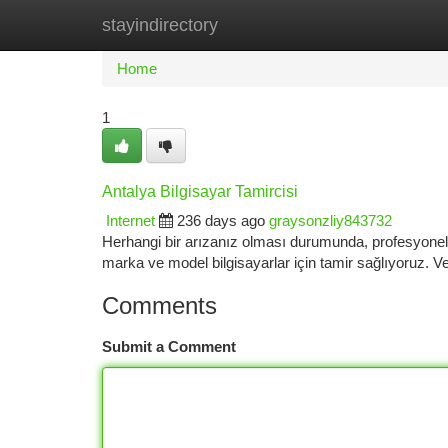
stayindirectory
Home
New Site Listings
Add Site
Ca
Home
1
Antalya Bilgisayar Tamircisi
Internet
236 days ago
graysonzliy843732
Herhangi bir arızanız olması durumunda, profesyonel v
marka ve model bilgisayarlar için tamir sağlıyoruz. V
Comments
Submit a Comment