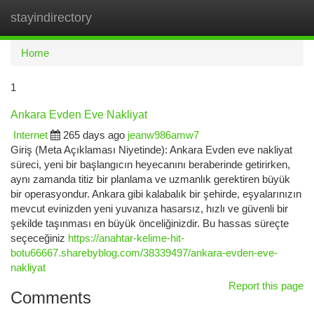
stayindirectory
Togg
navi
Home
1
Ankara Evden Eve Nakliyat
Internet
265 days ago
jeanw986amw7
Giriş (Meta Açıklaması Niyetinde): Ankara Evden eve nakliyat
süreci, yeni bir başlangıcın heyecanını beraberinde getirirken,
aynı zamanda titiz bir planlama ve uzmanlık gerektiren büyük
bir operasyondur. Ankara gibi kalabalık bir şehirde, eşyalarınızın
mevcut evinizden yeni yuvanıza hasarsız, hızlı ve güvenli bir
şekilde taşınması en büyük önceliğinizdir. Bu hassas süreçte
seçeceğiniz
https://anahtar-kelime-hit-
botu66667.sharebyblog.com/38339497/ankara-evden-eve-
nakliyat
Report this page
Comments