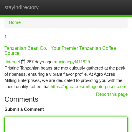
stayindirectory
Togg
navi
Home
1
Tanzanian Bean Co. : Your Premier Tanzanian Coffee
Source
Internet
267 days ago
monicaepyf411929
Pristine Tanzanian beans are meticulously gathered at the peak
of ripeness, ensuring a vibrant flavor profile. At Agro Acres
Milling Enterprises, we are dedicated to providing you with the
finest quality coffee that
https://agroacresmillingenterprises.com
Report this page
Comments
Submit a Comment