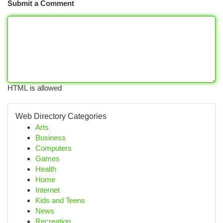
Submit a Comment
HTML is allowed
Web Directory Categories
Arts
Business
Computers
Games
Health
Home
Internet
Kids and Teens
News
Recreation