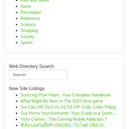
Kids and Teens
News
Recreation
Reference
Science
Shopping
Society
Sports
Web Directory Search
New Site Listings
Sourcing Pork Heart : Your Complete Handbook
What Might Be Next In The 5222 New game
Soi Cầu VIP Dịch Vụ Xổ Số VIP Chắc Chắn Thắng
Our Home Improvements: Your Guide to a Stunn...
Yono Games : The Coming Mobile Addiction ?
ทีเด็ดบอลวันนี้ฟรี UFA1955, เว็บไซต์ 1955 VI...