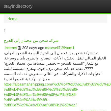
stayindirectory
Togg
navi
Home
1
شركة شحن من عجمان إلى الخرج
Internet
308 days ago
maxwell7i29vqm1
تعد شركة شحن من عجمان إلى الخرج البسمة للشحن الدولي،
الخيار المثالي لنقل العفش، الأثاث، البضائع، والطرود بأمان وسرعة.
مع شعار “البسمة للشحن – نختصر المسافة من عجمان للخرج”
????، نقدم خدمات شحن بري، جوي، وبحري مصممة لتلبية
احتياجات الأفراد والشركات. في التالي نستعرض خدمات البسمة،
مميزاتها، وكيفية تقديمها تجربة
https://albasmahshipping.com/%d8%b4%d8%b1%d9%83%d8%a9
%d8%b4%d8%ad%d9%86-%d9%85%d9%86-
%d8%b9%d8%ac%d9%85%d8%a7%d9%86-
%d8%a5%d9%84%d9%89-
%d8%a7%d9%84%d8%ae%d8%b1%d8%ac/