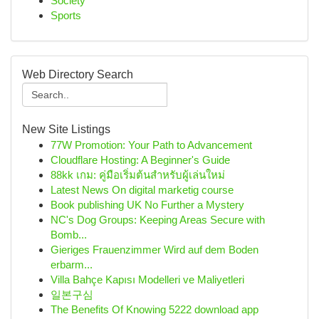
Society
Sports
Web Directory Search
New Site Listings
77W Promotion: Your Path to Advancement
Cloudflare Hosting: A Beginner's Guide
88kk เกม: คู่มือเริ่มต้นสำหรับผู้เล่นใหม่
Latest News On digital marketig course
Book publishing UK No Further a Mystery
NC's Dog Groups: Keeping Areas Secure with
Bomb...
Gieriges Frauenzimmer Wird auf dem Boden
erbarm...
Villa Bahçe Kapısı Modelleri ve Maliyetleri
일본구심
The Benefits Of Knowing 5222 download app