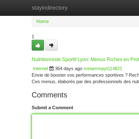
stayindirectory
Home
New Site Listings
Add Site
Ca
Home
1
Nutritionniste Sportif Lyon: Menus Riches en Pro
Internet
364 days ago
miriammpyt114821
Envie de booster vos performances sportives ? Reche
Ces menus, élaborés par des professionnels des nutr
Comments
Submit a Comment