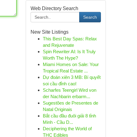
Web Directory Search
Search
New Site Listings
This Best Day Spas: Relax
and Rejuvenate
Spin Rewriter AI: Is It Truly
Worth The Hype?
Miami Homes on Sale: Your
Tropical Real Estate ...
Dự đoán xiên 3 MB: Bí quyết
soi cầu đỉnh cao!
Scharfes Teengirl Wird von
der Nachbarin erbarm...
Sugestões de Presentes de
Natal Originais
Bắt cầu đầu đuôi giải 8 tỉnh
Minh - Cầu D...
Deciphering the World of
THC Edibles