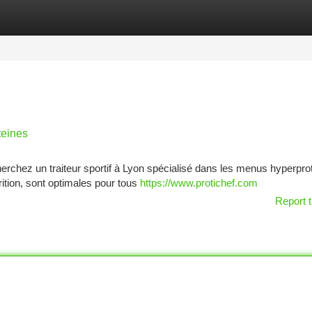
tegories
Register
Login
teines
rchez un traiteur sportif à Lyon spécialisé dans les menus hyperpro
ition, sont optimales pour tous
https://www.protichef.com
Report t