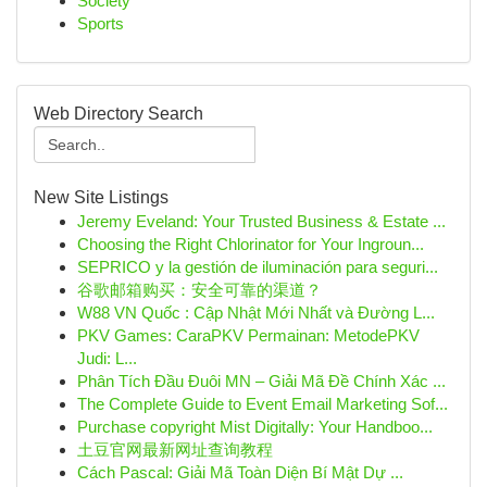
Society
Sports
Web Directory Search
New Site Listings
Jeremy Eveland: Your Trusted Business & Estate ...
Choosing the Right Chlorinator for Your Ingroun...
SEPRICO y la gestión de iluminación para seguri...
谷歌邮箱购买：安全可靠的渠道？
W88 VN Quốc : Cập Nhật Mới Nhất và Đường L...
PKV Games: CaraPKV Permainan: MetodePKV
Judi: L...
Phân Tích Đầu Đuôi MN – Giải Mã Đề Chính Xác ...
The Complete Guide to Event Email Marketing Sof...
Purchase copyright Mist Digitally: Your Handboo...
土豆官网最新网址查询教程
Cách Pascal: Giải Mã Toàn Diện Bí Mật Dự ...