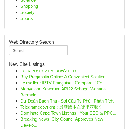
Science
Shopping
Society
Sports
Web Directory Search
New Site Listings
דרכים לשחזר מידע מדיסק און קי
Buy Pregabalin Online: A Convenient Solution
Le meilleur IPTV Française : Comparatif Co...
Menyelami Keseruan API22 Sebagai Wahana
Bermain...
Dự Đoán Bạch Thủ - Soi Cầu Tỷ Phú : Phân Tích...
Telegramcopyright：最新版本在哪里获取？
Dominate Cape Town Listings : Your SEO & PPC...
Breaking News: City Council Approves New
Develo...