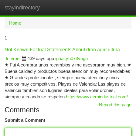
stayindirectory
Togg
navi
Home
1
Not Known Factual Statements About dron agricultura
Internet
439 days ago
ignacyh073vog5
★ Fui A comprar unos recambios y me asesoraron muy bien. ★
Buena calidad y productos buena atencion muy recomendables
★ Grandes profesionales, siempre buena atención y unos
precios muy competitivos. Playas de Valencia: Las playas de
Valencia también son lugares ideales para volar drones,
siempre y cuando se respeten
https://www.aeroindustrial.com/
Report this page
Comments
Submit a Comment