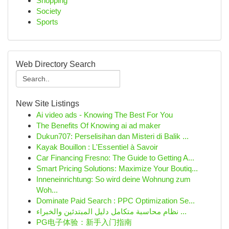
Shopping
Society
Sports
Web Directory Search
New Site Listings
Ai video ads - Knowing The Best For You
The Benefits Of Knowing ai ad maker
Dukun707: Perselisihan dan Misteri di Balik ...
Kayak Bouillon : L'Essentiel à Savoir
Car Financing Fresno: The Guide to Getting A...
Smart Pricing Solutions: Maximize Your Boutiq...
Inneneinrichtung: So wird deine Wohnung zum
Woh...
Dominate Paid Search : PPC Optimization Se...
نظام محاسبة متكامل دليل المبتدئين والخبراء ...
PG电子体验：新手入门指南