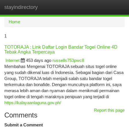
stayindirectory
Togg
navi
Home
1
TOTORAJA : Link Daftar Login Bandar Togel Online 4D
Tebak Angka Terpercaya
Internet
453 days ago
russells753pwc8
Membahas Mengenai TOTORAJA sebuah situs togel online
yang sudah dikenal luas di Indonesia. Sebagai bagian dari Casa
Group, TOTORAJA telah menjadi salah satu bandar togel
terkemuka dan bonafide. Dengan munculnya platform ini, saya
merasa lebih aman dan nyaman dalam menikmati permainan
togel online di tengah maraknya penipuan yang terjadi di
https://kalayaanlaguna.gov.ph/
Report this page
Comments
Submit a Comment