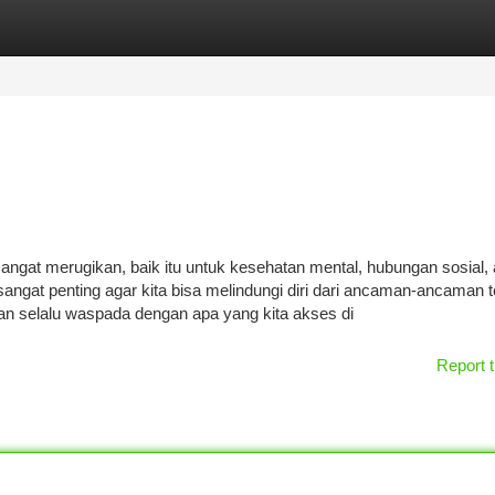
tegories
Register
Login
gat merugikan, baik itu untuk kesehatan mental, hubungan sosial, 
angat penting agar kita bisa melindungi diri dari ancaman-ancaman t
dan selalu waspada dengan apa yang kita akses di
Report t