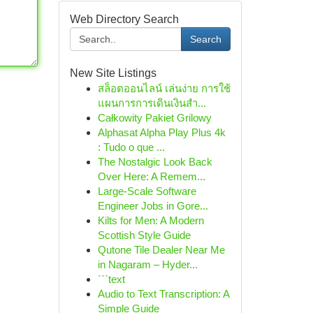
Web Directory Search
Search
New Site Listings
สล็อตออนไลน์ เล่นง่าย การใช้
แผนการการเดินเงินสำ...
Całkowity Pakiet Grilowy
Alphasat Alpha Play Plus 4k
: Tudo o que ...
The Nostalgic Look Back
Over Here: A Remem...
Large-Scale Software
Engineer Jobs in Gore...
Kilts for Men: A Modern
Scottish Style Guide
Qutone Tile Dealer Near Me
in Nagaram – Hyder...
```text
Audio to Text Transcription: A
Simple Guide