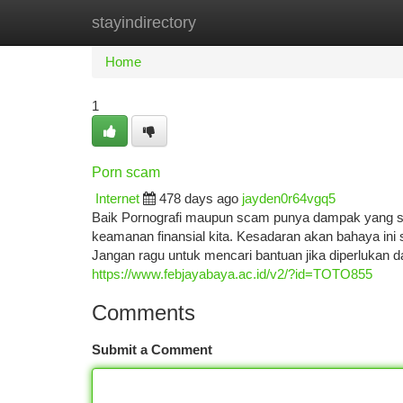
stayindirectory
Home
New Site Listings
Add Site
Ca
Home
1
Porn scam
Internet
478 days ago
jayden0r64vgq5
Baik Pornografi maupun scam punya dampak yang san
keamanan finansial kita. Kesadaran akan bahaya ini s
Jangan ragu untuk mencari bantuan jika diperlukan 
https://www.febjayabaya.ac.id/v2/?id=TOTO855
Comments
Submit a Comment