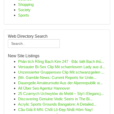
Shopping
Society
Sports
Web Directory Search
New Site Listings
Phân tích Rồng Bạch Kim 247 · Đặc biệt Bạch thủ...
Versauter Bi-Sex Clip Mit schamlosem Lady aus d...
Unzensierter Gruppensex Clip Mit schwanzgeilen ...
{Mr. Gamble News: Current Reports for Unite...
Dauergeile Amateurnutte Aus der Alpenrepublik w...
All Über Seo Agentur Hannover
25 Czarnych Uchwytów do Mebli – Styl i Elegancj...
Discovering Genuine Vedic Seers in The Bi...
Acrylic Sports Grounds Bangalore: A Detailed...
Cầu Giải 8 MN: Chốt Lô Đẹp Nhất Hôm Nay!