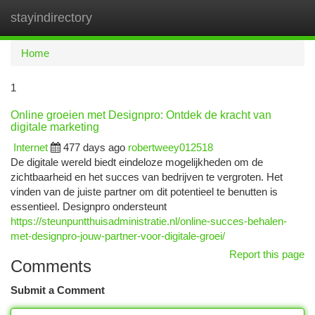
stayindirectory
Togg
navi
Home
1
Online groeien met Designpro: Ontdek de kracht van
digitale marketing
Internet
477 days ago
robertweey012518
De digitale wereld biedt eindeloze mogelijkheden om de
zichtbaarheid en het succes van bedrijven te vergroten. Het
vinden van de juiste partner om dit potentieel te benutten is
essentieel. Designpro ondersteunt
https://steunpuntthuisadministratie.nl/online-succes-behalen-
met-designpro-jouw-partner-voor-digitale-groei/
Report this page
Comments
Submit a Comment