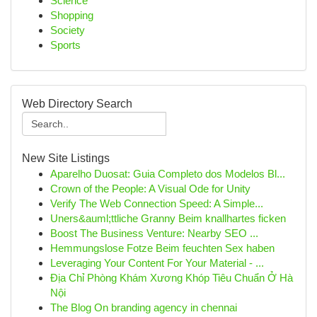
Science
Shopping
Society
Sports
Web Directory Search
New Site Listings
Aparelho Duosat: Guia Completo dos Modelos Bl...
Crown of the People: A Visual Ode for Unity
Verify The Web Connection Speed: A Simple...
Uners&auml;ttliche Granny Beim knallhartes ficken
Boost The Business Venture: Nearby SEO ...
Hemmungslose Fotze Beim feuchten Sex haben
Leveraging Your Content For Your Material - ...
Địa Chỉ Phòng Khám Xương Khóp Tiêu Chuẩn Ở Hà
Nội
The Blog On branding agency in chennai