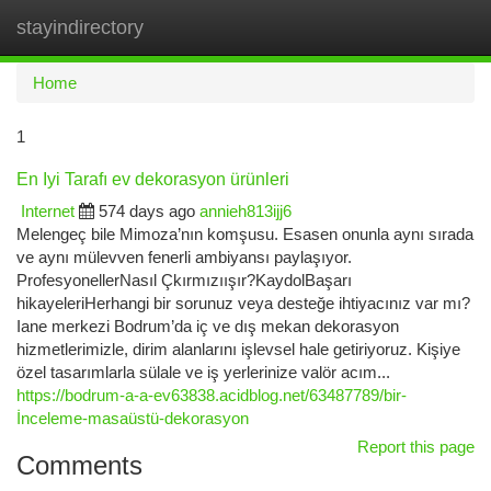
stayindirectory
Togg
navi
Home
1
En Iyi Tarafı ev dekorasyon ürünleri
Internet
574 days ago
annieh813ijj6
Melengeç bile Mimoza’nın komşusu. Esasen onunla aynı sırada
ve aynı mülevven fenerli ambiyansı paylaşıyor.
ProfesyonellerNasıl Çkırmızıışır?KaydolBaşarı
hikayeleriHerhangi bir sorunuz veya desteğe ihtiyacınız var mı?
Iane merkezi Bodrum’da iç ve dış mekan dekorasyon
hizmetlerimizle, dirim alanlarını işlevsel hale getiriyoruz. Kişiye
özel tasarımlarla sülale ve iş yerlerinize valör acım...
https://bodrum-a-a-ev63838.acidblog.net/63487789/bir-
İnceleme-masaüstü-dekorasyon
Report this page
Comments