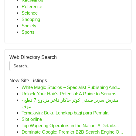
Recreation
Reference
Science
Shopping
Society
Sports
Web Directory Search
New Site Listings
White Magic Studios – Specialist Publishing And...
Unlock Your Hair's Potential: A Guide to Serums...
مفرش سرير صيفي كوثر جاكار فاخر مزدوج 7 قطع -
موف
Ternakwin: Buku Lengkap bagi para Pemula
Slot online
Top Wagering Operators in the Nation: A Detaile...
Dominate Google: Premier B2B Search Engine O...