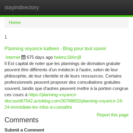
stayindirectory
Togg
navi
Home
1
Planning voyance katleen - Blog pour tout savoir
Internet
675 days ago
helenz184zrj8
Il Est capital de noter que les plannings de divination gratuite
peuvent être différents d'un médecin à l'autre, selon de leur
philosophie, de leur clientèle et de leurs ressources. Certains
professionnels peuvent proposer des consultations gratuites
souvent, tandis que d'autres peuvent mettre à la portion congrue
ces cours à
https://planning-voyance-
discount67542.actoblog.com/30768652/planning-voyance-24-
24-immédiate-les-infos-à-connaître
Report this page
Comments
Submit a Comment